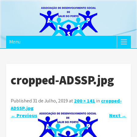
Skip
to
content
ADSSP
Associação de Desenvolvimento Social de Salir do
Menu
Porto
cropped-ADSSP.jpg
Published 31 de Julho, 2019 at
200 × 141
in
cropped-
ADSSP.jpg
←
Previous
Next
→